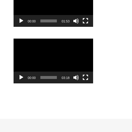
00:00
01:53
Reproductor
de
vídeo
00:00
03:18