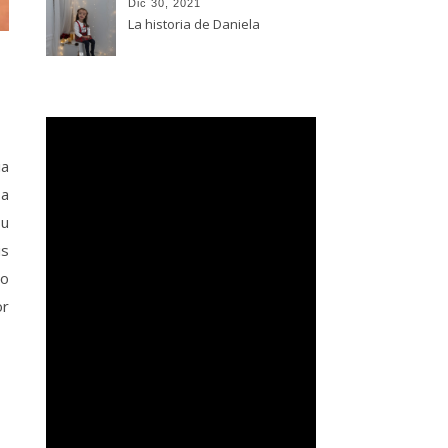
Dic 30, 2021
La historia de Daniela
ia
 a
su
is
do
or